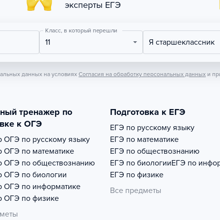
эксперты ЕГЭ
Класс, в который перешли
11
Я старшеклассник
нальных данных на условиях
Согласия на обработку персональных данных
и пр
тный тренажер по
Подготовка к ЕГЭ
вке к ОГЭ
ЕГЭ по русскому языку
р
ОГЭ по русскому языку
ЕГЭ по математике
р
ОГЭ по математике
ЕГЭ по обществознанию
р
ОГЭ по обществознанию
ЕГЭ по биологии
ЕГЭ по инфо
р
ОГЭ по биологии
ЕГЭ по физике
р
ОГЭ по информатике
Все предметы
р
ОГЭ по физике
дметы