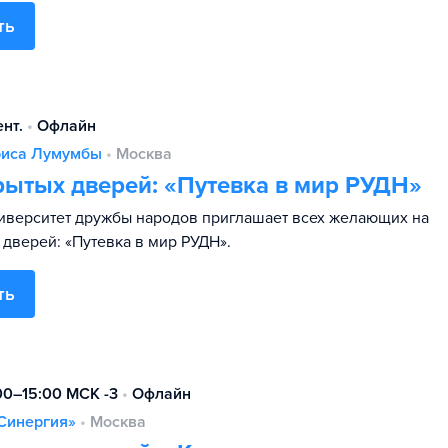
ть
ент.
•
Офлайн
риса Лумумбы
•
Москва
рытых дверей: «Путевка в мир РУДН»
иверситет дружбы народов приглашает всех желающих на
 дверей: «Путевка в мир РУДН».
ть
:00–15:00 МСК -3
•
Офлайн
Синергия»
•
Москва