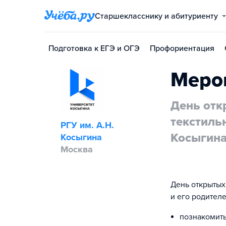
Старшекласснику и абитуриенту
Подготовка к ЕГЭ и ОГЭ
Профориентация
Меро
День отк
текстиль
РГУ им. А.Н.
Косыгин
Косыгина
Москва
День открытых
и его родителе
познакомит