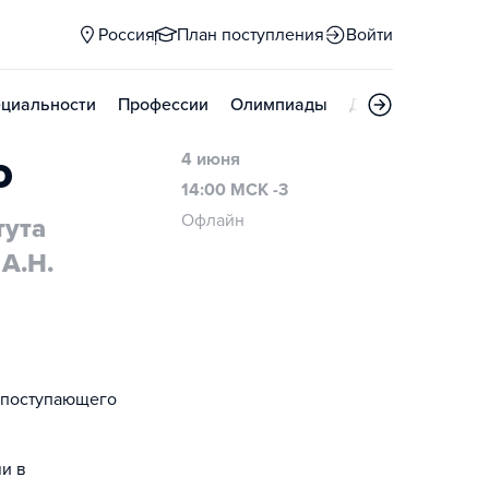
Россия
План поступления
Войти
циальности
Профессии
Олимпиады
Дни открытых д
о
4 июня
14:00 МСК -3
Офлайн
тута
А.Н.
я поступающего
и в