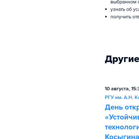
выбранном 
узнать об у
получить от
Другие
10 августа, 15
РГУ им. А.Н. 
День отк
«Устойчи
технологи
Косыгин