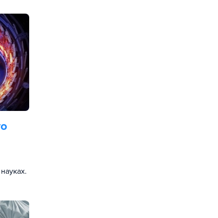
то
науках.