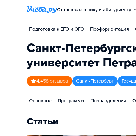
Старшекласснику и абитуриенту
Подготовка к ЕГЭ и ОГЭ
Профориентация
Санкт-Петербургс
университет Петр
4.4
58
отзывов
Санкт-Петербург
Госуд
Основное
Программы
Подразделения
О
Статьи