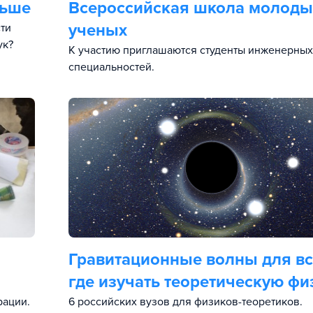
льше
Всероссийская школа молоды
ученых
ти
ук?
К участию приглашаются студенты инженерных
специальностей.
Гравитационные волны для вс
где изучать теоретическую фи
рации.
6 российских вузов для физиков-теоретиков.