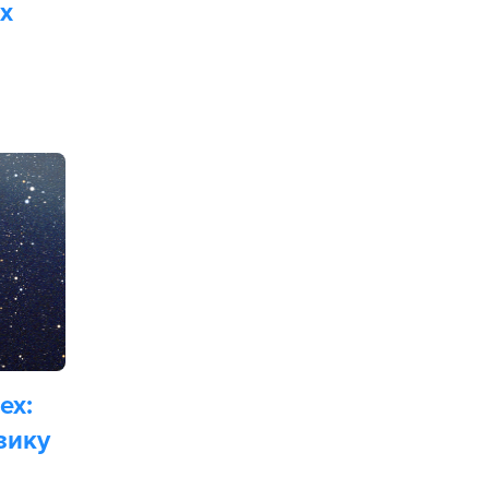
х
ех:
зику