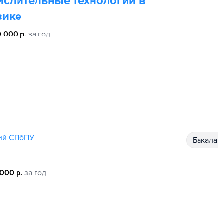
ислительные технологии в
зике
 000 р.
за год
гий СПбПУ
бакал
 000 р.
за год