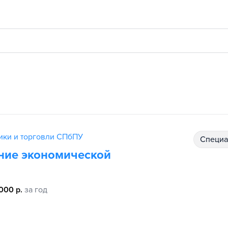
ики и торговли СПбПУ
специ
ние экономической
 000 р.
за год