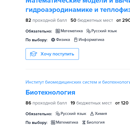
Математические модели и выч
гидроаэродинамике и теплофи
82
проходной балл
50
бюджетных мест
от 290
математика
русский язык
Обязательно:
физика
информатика
По выбору:
Хочу поступить
Институт биомедицинских систем и биотехноло
Биотехнология
86
проходной балл
19
бюджетных мест
от 120
русский язык
химия
Обязательно:
математика
биология
По выбору: