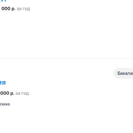
 000 р.
за год
бакал
ия
 000 р.
за год
физика