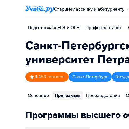
Старшекласснику и абитуриенту
Подготовка к ЕГЭ и ОГЭ
Профориентация
Санкт-Петербургс
университет Петр
4.4
58
отзывов
Санкт-Петербург
Госуд
Основное
Программы
Подразделения
О
Программы высшего о