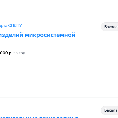
порта СПбПУ
бакал
 изделий микросистемной
 000 р.
за год
бакал