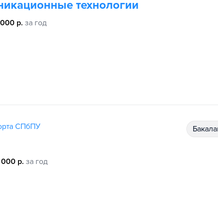
никационные технологии
 000 р.
за год
порта СПбПУ
бакал
 000 р.
за год