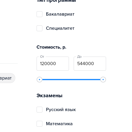
Тип программы
бакалавриат
специалитет
Стоимость, р.
От
До
авриат
Экзамены
русский язык
математика