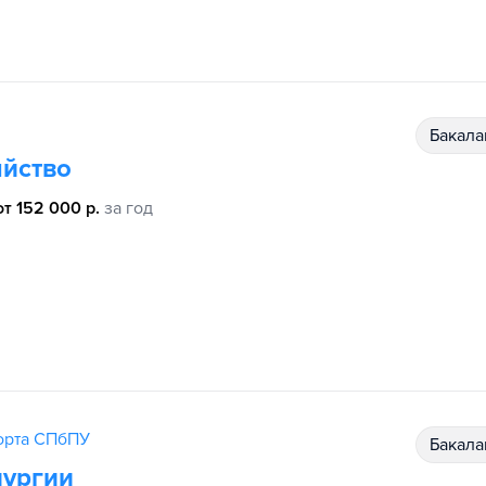
бакал
яйство
от 152 000 р.
за год
порта СПбПУ
бакал
лургии